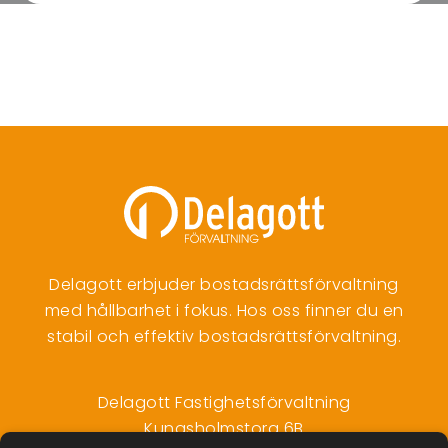
Delagott erbjuder bostadsrättsförvaltning
med hållbarhet i fokus. Hos oss finner du en
stabil och effektiv bostadsrättsförvaltning.
Delagott Fastighetsförvaltning
Kungsholmstorg 6B