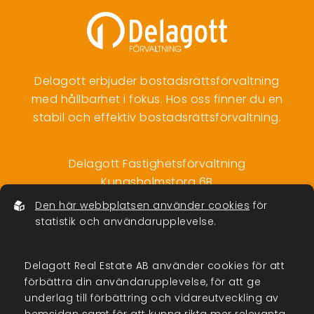
Delagott erbjuder bostadsrättsförvaltning
med hållbarhet i fokus. Hos oss finner du en
stabil och effektiv bostadsrättsförvaltning.
Delagott Fastighetsförvaltning
Kungsholmstorg 6B
112 21 Stockholm
Den här webbplatsen använder cookies
för
Telefon:
08-33 12 10
statistik och användarupplevelse.
info@delagott.se
Org.nr: 556792-5200
Delagott Real Estate AB använder cookies för att
förbättra din användarupplevelse, för att ge
underlag till förbättring och vidareutveckling av