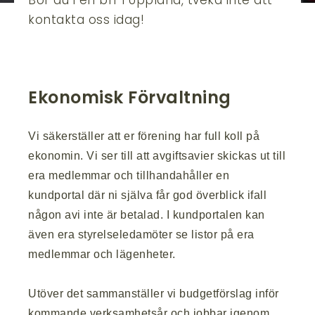
Bor du i en brf i Uppland, tveka inte att
kontakta oss idag!
Ekonomisk Förvaltning
Vi säkerställer att er förening har full koll på
ekonomin. Vi ser till att avgiftsavier skickas ut till
era medlemmar och tillhandahåller en
kundportal där ni själva får god överblick ifall
någon avi inte är betalad. I kundportalen kan
även era styrelseledamöter se listor på era
medlemmar och lägenheter.
Utöver det sammanställer vi budgetförslag inför
kommande verksamhetsår och jobbar igenom