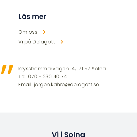
Läs mer
Om oss
Vi på Delagott
”
Krysshammarvägen 14, 171 57 Solna
Tel: 070 - 230 40 74
Email: jorgen.kahre@delagott.se
Vi i Solna