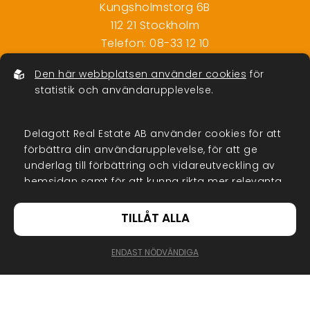
Kungsholmstorg 6B
112 21 Stockholm
Telefon:
08-33 12 10
info@delagott.se
Den här webbplatsen använder cookies
för
Org.nr: 556792-5200
statistik och användarupplevelse.
Delagott Real Estate AB använder cookies för att
förbättra din användarupplevelse, för att ge
underlag till förbättring och vidareutveckling av
hemsidan samt för att kunna rikta mer relevanta
Delagott i Sociala medier
erbjudanden till dig.
TILLÅT ALLA
Vi vill ha en nära relation med våra
Läs gärna vår
personuppgiftspolicy
. Om du
samtycker till vår användning, välj
Tillåt alla
. Om
kunder Du hittar oss i de flesta sociala
ENDAST NÖDVÄNDIGA
du vill ändra ditt val i efterhand hittar du den
kanalerna.
möjligheten i botten på sidan.