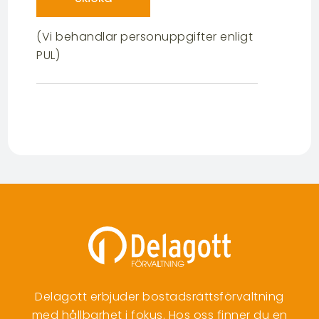
(Vi behandlar personuppgifter enligt
PUL)
Delagott erbjuder bostadsrättsförvaltning
med hållbarhet i fokus. Hos oss finner du en