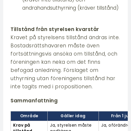
(kräver inte tillstånd) och
andrahandsuthyrning (kräver tillstånd)
Tillstånd från styrelsen kvarstår
Kravet på styrelsens tillstånd ändras inte.
Bostadsrättshavaren måste även
fortsättningsvis ansöka om tillstånd, och
föreningen kan neka om det finns
befogad anledning. Förslaget om
uthyrning utan föreningens tillstånd har
inte tagits med i propositionen.
Sammanfattning
Område
Gäller idag
Från 1 jul
Krav på 
Ja, styrelsen måste 
Ja, oförändra