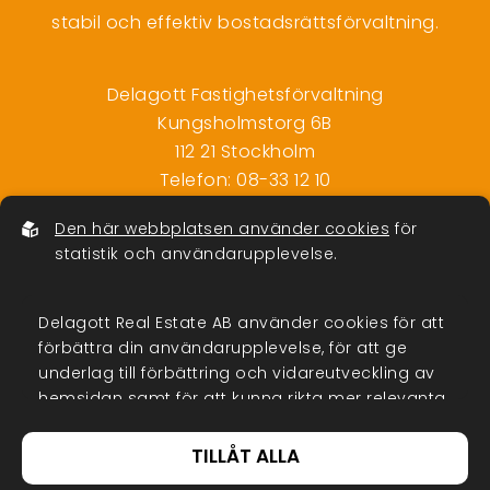
stabil och effektiv bostadsrättsförvaltning.
Delagott Fastighetsförvaltning
Kungsholmstorg 6B
112 21 Stockholm
Telefon:
08-33 12 10
info@delagott.se
Den här webbplatsen använder cookies
för
Org.nr: 556792-5200
statistik och användarupplevelse.
Delagott Real Estate AB använder cookies för att
förbättra din användarupplevelse, för att ge
underlag till förbättring och vidareutveckling av
hemsidan samt för att kunna rikta mer relevanta
Delagott i Sociala medier
erbjudanden till dig.
TILLÅT ALLA
Vi vill ha en nära relation med våra
Läs gärna vår
personuppgiftspolicy
. Om du