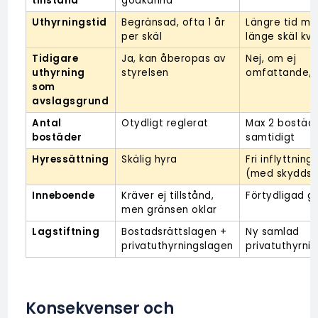
tillstånd
godkänna
Uthyrningstid
Begränsad, ofta 1 år 
Längre tid möjl
per skäl
länge skäl kva
Tidigare 
Ja, kan åberopas av 
Nej, om ej 
uthyrning 
styrelsen
omfattande/
som 
avslagsgrund
Antal 
Otydligt reglerat
Max 2 bostäde
bostäder
samtidigt
Hyressättning
Skälig hyra
Fri inflyttning
(med skyddsr
Inneboende
Kräver ej tillstånd, 
Förtydligad gr
men gränsen oklar
Lagstiftning
Bostadsrättslagen + 
Ny samlad 
privatuthyrningslagen
privatuthyrni
Konsekvenser och