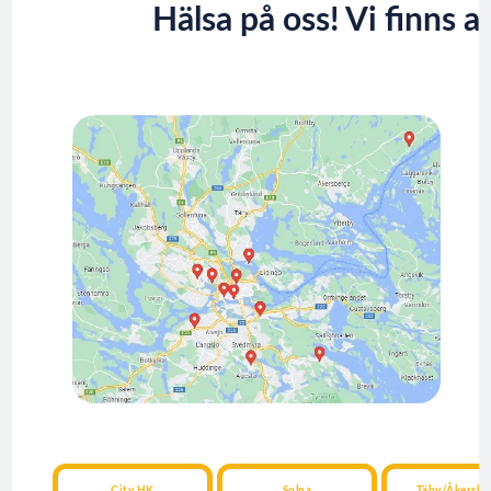
Hälsa på oss! Vi finns al
City HK
Solna
Täby/Åkersbe