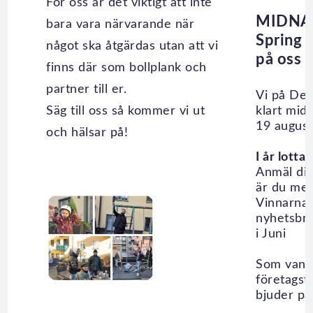
För oss är det viktigt att inte
MIDNA
bara vara närvarande när
Spring m
något ska åtgärdas utan att vi
på oss 
finns där som bollplank och
partner till er.
Vi på Del
Säg till oss så kommer vi ut
klart midn
19 augusti
och hälsar på!
I år lotta
Anmäl dig
är du med
Vinnarna 
nyhetsbr
i Juni
Som vanlig
företagstä
bjuder på