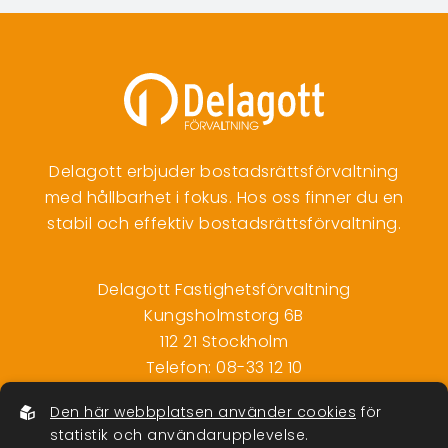
Delagott erbjuder bostadsrättsförvaltning
med hållbarhet i fokus. Hos oss finner du en
stabil och effektiv bostadsrättsförvaltning.
Delagott Fastighetsförvaltning
Kungsholmstorg 6B
112 21 Stockholm
Telefon:
08-33 12 10
info@delagott.se
Den här webbplatsen använder cookies
för
Org.nr: 556792-5200
statistik och användarupplevelse.