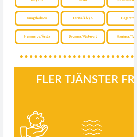
Kungsholmen
Farsta/Älvsjö
Hägersten
Hammarby/Årsta
Bromma/Västerort
Haninge/Tyr
FLER TJÄNSTER F