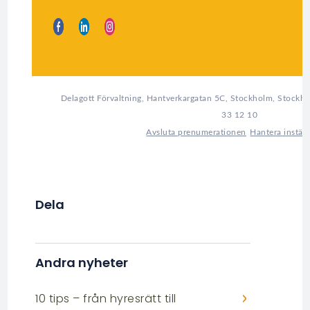
Delagott Förvaltning, Hantverkargatan 5C, Stockholm, Stockho
33 12 10
Avsluta prenumerationen
Hantera inställ
Dela
Andra nyheter
10 tips – från hyresrätt till