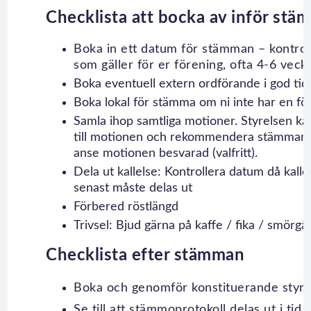
Checklista att bocka av inför st
Boka in ett datum för stämman – kontrol
som gäller för er förening, ofta 4-6 veck
Boka eventuell extern ordförande i god tid
Boka lokal för stämma om ni inte har en för
Samla ihop samtliga motioner. Styrelsen k
till motionen och rekommendera stämman att
anse motionen besvarad (valfritt).
Dela ut kallelse: Kontrollera datum då kalle
senast måste delas ut
Förbered röstlängd
Trivsel: Bjud gärna på kaffe / fika / smörgås
Checklista efter stämman
Boka och genomför konstituerande styr
Se till att stämmoprotokoll delas ut i tid 