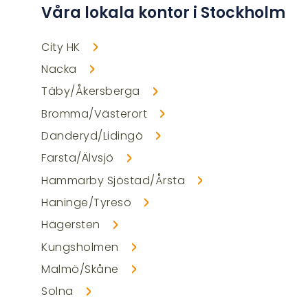
Våra lokala kontor i Stockholm
City HK
Nacka
Täby/Åkersberga
Bromma/Västerort
Danderyd/Lidingö
Farsta/Älvsjö
Hammarby Sjöstad/Årsta
Haninge/Tyresö
Hägersten
Kungsholmen
Malmö/Skåne
Solna