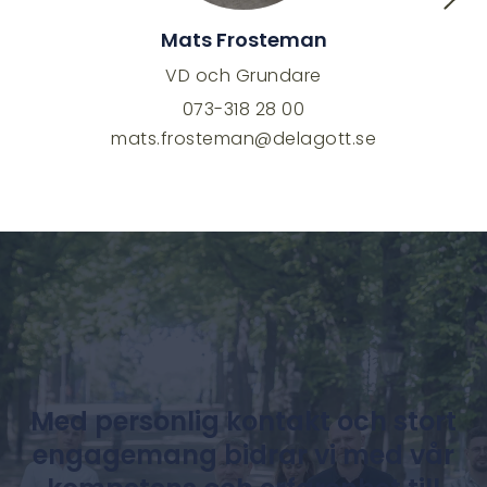
Mats Frosteman
VD och Grundare
073-318 28 00
mats.frosteman@delagott.se
Med personlig kontakt och stort
engagemang bidrar vi med vår