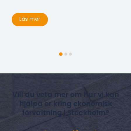
Läs mer
Vill du veta mer om hur vi kan
hjälpa er kring ekonomisk
förvaltning i Stockholm?