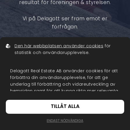
resultat för föreningen & styrelsen.
Vi på Delagott ser fram emot er
förfrågan.
Den här webbplatsen använder cookies
för
Jag önskar bli kontaktat gällande
statistik och användarupplevelse.
era tjänster
Delagott Real Estate AB använder cookies för att
förbättra din användarupplevelse, för att ge
underlag till förbättring och vidareutveckling av
hemsidan samt för att kunna rikta mer relevanta
erbjudanden till dig.
TILLÅT ALLA
Läs gärna vår
personuppgiftspolicy
. Om du
samtycker till vår användning, välj
Tillåt alla
. Om
ENDAST NÖDVÄNDIGA
du vill ändra ditt val i efterhand hittar du den
Fördjupa dina kunskaper kring
möjligheten i botten på sidan.